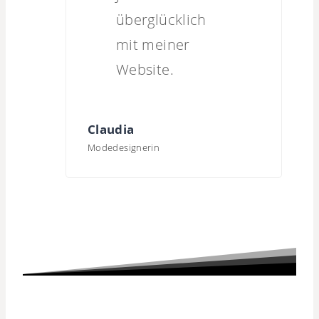
überglücklich
mit meiner
Website.
Claudia
Modedesignerin