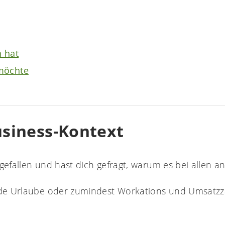
n hat
 möchte
Business-Kontext
fallen und hast dich gefragt, warum es bei allen and
nde Urlaube oder zumindest Workations und Umsatzzah